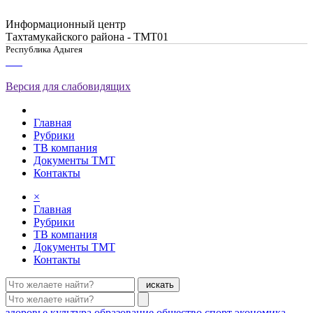
Информационный центр
Тахтамукайского района - ТМТ01
Республика Адыгея
Версия для слабовидящих
Главная
Рубрики
ТВ компания
Документы ТМТ
Контакты
×
Главная
Рубрики
ТВ компания
Документы ТМТ
Контакты
искать
здоровье
культура
образование
общество
спорт
экономика