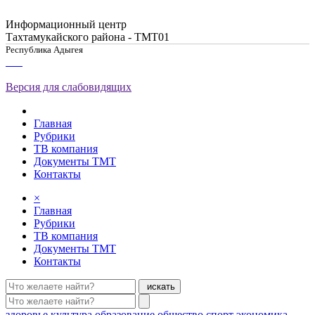
Информационный центр
Тахтамукайского района - ТМТ01
Республика Адыгея
Версия для слабовидящих
Главная
Рубрики
ТВ компания
Документы ТМТ
Контакты
×
Главная
Рубрики
ТВ компания
Документы ТМТ
Контакты
искать
здоровье
культура
образование
общество
спорт
экономика