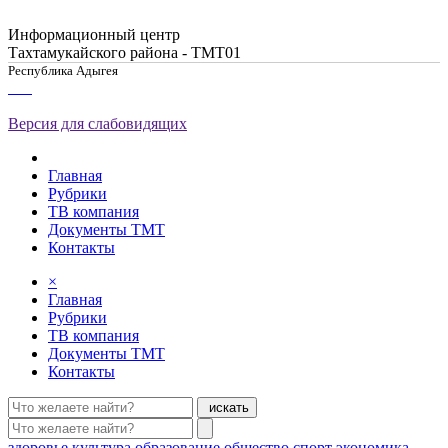
Информационный центр
Тахтамукайского района - ТМТ01
Республика Адыгея
Версия для слабовидящих
Главная
Рубрики
ТВ компания
Документы ТМТ
Контакты
×
Главная
Рубрики
ТВ компания
Документы ТМТ
Контакты
искать
здоровье
культура
образование
общество
спорт
экономика