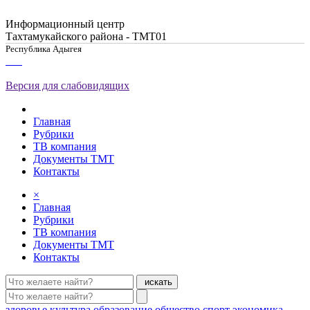
Информационный центр
Тахтамукайского района - ТМТ01
Республика Адыгея
Версия для слабовидящих
Главная
Рубрики
ТВ компания
Документы ТМТ
Контакты
×
Главная
Рубрики
ТВ компания
Документы ТМТ
Контакты
искать
здоровье
культура
образование
общество
спорт
экономика