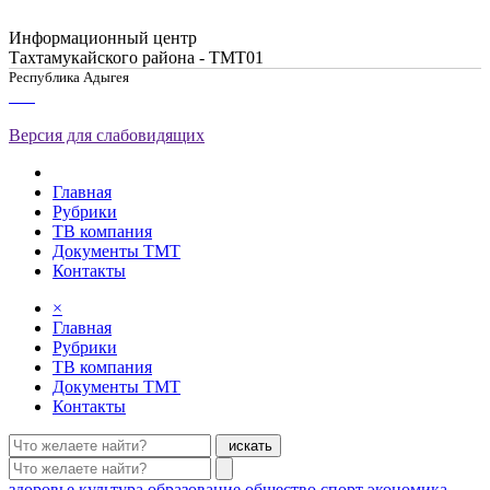
Информационный центр
Тахтамукайского района - ТМТ01
Республика Адыгея
Версия для слабовидящих
Главная
Рубрики
ТВ компания
Документы ТМТ
Контакты
×
Главная
Рубрики
ТВ компания
Документы ТМТ
Контакты
искать
здоровье
культура
образование
общество
спорт
экономика