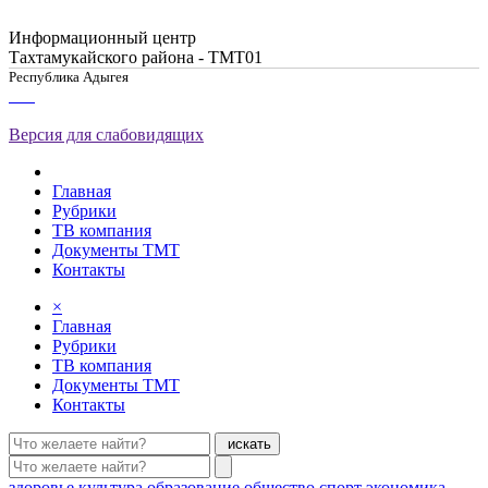
Информационный центр
Тахтамукайского района - ТМТ01
Республика Адыгея
Версия для слабовидящих
Главная
Рубрики
ТВ компания
Документы ТМТ
Контакты
×
Главная
Рубрики
ТВ компания
Документы ТМТ
Контакты
искать
здоровье
культура
образование
общество
спорт
экономика