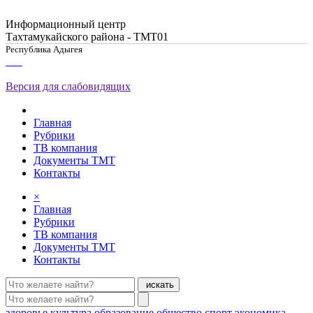
Информационный центр
Тахтамукайского района - ТМТ01
Республика Адыгея
Версия для слабовидящих
Главная
Рубрики
ТВ компания
Документы ТМТ
Контакты
×
Главная
Рубрики
ТВ компания
Документы ТМТ
Контакты
искать
здоровье
культура
образование
общество
спорт
экономика