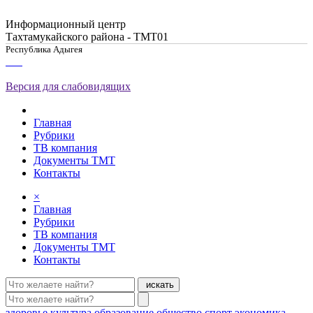
Информационный центр
Тахтамукайского района - ТМТ01
Республика Адыгея
Версия для слабовидящих
Главная
Рубрики
ТВ компания
Документы ТМТ
Контакты
×
Главная
Рубрики
ТВ компания
Документы ТМТ
Контакты
искать
здоровье
культура
образование
общество
спорт
экономика