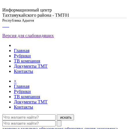
Информационный центр
Тахтамукайского района - ТМТ01
Республика Адыгея
Версия для слабовидящих
Главная
Рубрики
ТВ компания
Документы ТМТ
Контакты
×
Главная
Рубрики
ТВ компания
Документы ТМТ
Контакты
искать
здоровье
культура
образование
общество
спорт
экономика