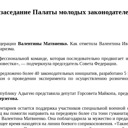
заседание Палаты молодых законодател
едерации
Валентины Матвиенко.
Как отметила Валентина Ив
аризма.
офессиональной команде, которая последовательно продвигает
овестки», — подчеркнула председатель Совета Федерации.
предложено более 40 законодательных инициатив, разработано 
кон о проведении эксперимента по осуществлению рознично
еспублику Адыгею представила депутат Горсовета Майкопа, пре
ерзегова.
нтариев остается поддержка участников специальной военной 
од вы помогли направить на передовую более ста тонн гуманита
 Валентина Матвиенко. Она поблагодарила за мужество и преда
ящее время находятся на линии боевого соприкосновения. «Таки