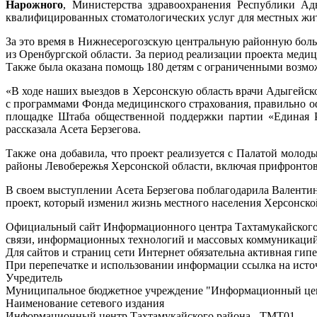
Нарожного
, Министерства здравоохранения Республики А
квалифицированных стоматологических услуг для местных жи
За это время в Нижнесерогозскую центральную районную боль
из Оренбургской области. За
период
реализации проекта медиц
Также была оказана помощь 180 детям с ограниченными возмож
«В ходе наших выездов в Херсонскую область врачи Адыгейск
с программами Фонда медицинского страхования, правильно оф
площадке Штаба общественной поддержки партии «Единая Р
рассказала Асета Берзегова.
Также она добавила
, что проект реализуется с Палатой моло
районы Левобережья Херсонской области, включая прифронтов
В своем выступлении Асета Берзегова поблагодарила Валент
проект, который изменил жизнь местного населения Херсонско
Официальный сайт Информационного центра Тахтамукайского 
связи, информационных технологий и массовых коммуникаций (
Для сайтов и страниц сети Интернет обязательна активная г
При перепечатке и использовании информации ссылка на исто
Учредитель
Муниципальное бюджетное учреждение "Информационный цен
Наименование сетевого издания
Информационный центр Тахтамукайского района - ТМТ01