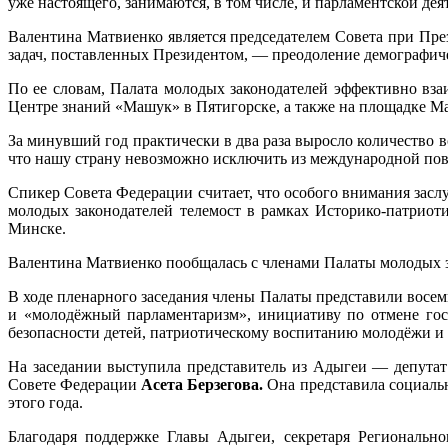
уже настоящего, занимаются, в том числе, и парламентской д
Валентина Матвиенко явля
ется
председателем Совета при Пре
задач, поставленных Президентом, — преодоление демографиче
По ее словам,
Палат
а
молодых законодателей эффективно вза
Центре знаний «Машук» в Пятигорске, а также на площадке М
За минувший год практически в два раза выросло количество
что нашу страну невозможно исключить из международной пов
С
пикер Совета Федерации
считает, что о
собого внимания засл
молодых законодателей телемост в рамках Историко-патрио
Минске.
Валентина Матвиенко пообщалась с членами Палаты молодых за
В ходе пленарного заседания члены Палаты представили восе
и «молодёжный парламентаризм», инициативу по отмене гос
безопасности детей, патриотическому воспитанию молодёжи и
На
заседани
и
выступила представитель
из
Адыгеи — депутат 
Совете Федерации
Асета Берзегова.
Она представила социальн
этого года.
Благодаря поддержке Главы Адыгеи, секретаря Региональн