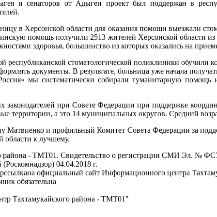
дыгея и сенаторов от Адыгеи проект был поддержан в респ
телей.
ницу в Херсонской области для оказания помощи выезжали сто
инскую помощь получили 2513 жителей Херсонской области из к
ностями здоровья, большинство из которых оказались на приеме
ой республиканской стоматологической поликлиники обучили ко
ормлять документы. В результате, больница уже начала получа
оссия» мы систематически собирали гуманитарную помощь и
дых законодателей при Совете Федерации при поддержке коорди
ые территории, а это 14 муниципальных округов. Средний возр
ину Матвиенко и профильный Комитет Совета Федерации за подд
й области к лучшему.
района - ТМТ01. Свидетельство о регистрации СМИ Эл. № ФС77
Роскомнадзор) 04.04.2018 г.
иперссылкана официальный сайт Информационного центра Тахтам
чник обязательна
тр Тахтамукайского района - ТМТ01"