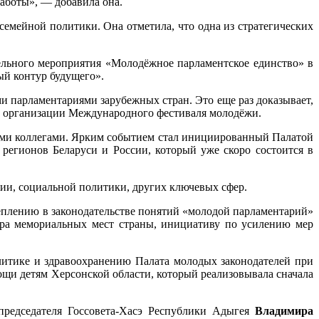
 работы», —
добавила она
.
 семейной политики.
Она отметила, что о
дна из стратегических
ельного мероприятия «Молодёжное парламентское единство» в
й контур будущего».
ыми парламентариями зарубежных стран.
Э
то еще раз доказывает,
 в организации Международного фестиваля молодёжи.
кими коллегами. Ярким событием стал инициированный Палатой
 регионов Беларуси и России, который
уже скоро
состоится в
ии, социальной политики, других ключевых сфер.
еплению в законодательстве понятий «молодой парламентарий»
тра мемориальных мест страны, инициативу по усилению мер
литике и здравоохранению Палата молодых законодателей при
щи детям Херсонской области, который реализовывала сначала
 председателя Госсовета-Хасэ Республики Адыгея
Владимира