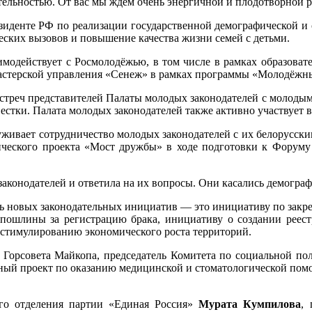
еятельностью. От вас мы ждем очень энергичной и плодотворной
зиденте РФ по реализации государственной демографической и
ских вызовов и повышение качества жизни семей с детьми.
имодейств
ует
с Росмолодёжью, в том числе в рамках образоват
астерской управления «Сенеж» в рамках программы «Молодёжны
 встреч представителей Палаты молодых законодателей с молод
естки. Палата молодых законодателей также активно участвует
уживает сотрудничество молодых законодателей с их белорусс
тического проекта «Мост дружбы»
в
ходе подготовки к Форуму
конодателей и ответила на их вопросы. Они касались демограф
мь новых законодательных инициатив — это инициативу по закр
пошлины за регистрацию брака, инициативу о создании реес
 стимулированию экономического роста территорий.
Горсовета Майкопа, председатель Комитета по социальной по
ый проект по оказанию медицинской и стоматологической помо
ого отделения партии «Единая Россия»
Мурата Кумпилова
,