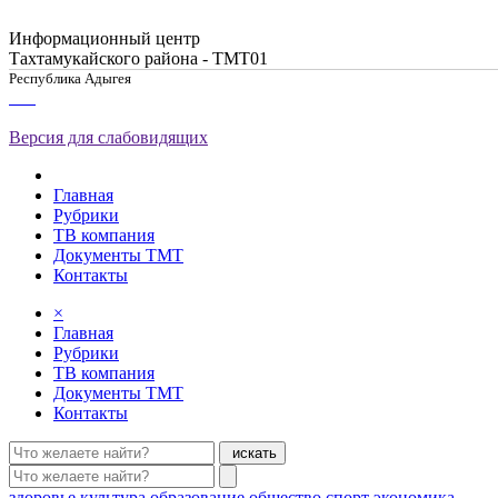
Информационный центр
Тахтамукайского района - ТМТ01
Республика Адыгея
Версия для слабовидящих
Главная
Рубрики
ТВ компания
Документы ТМТ
Контакты
×
Главная
Рубрики
ТВ компания
Документы ТМТ
Контакты
искать
здоровье
культура
образование
общество
спорт
экономика