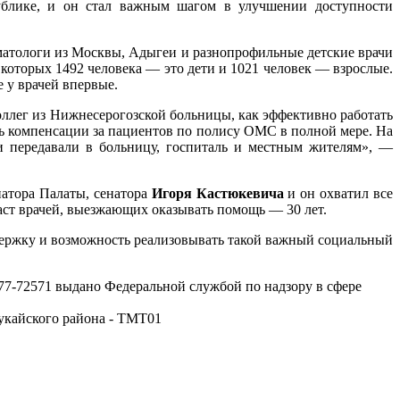
ублике, и он стал важным шагом в улучшении доступности
матологи из Москвы, Адыгеи и разнопрофильные детские врачи
оторых 1492 человека — это дети и 1021 человек — взрослые.
 у врачей впервые.
ллег из Нижнесерогозской больницы, как эффективно работать
ть компенсации за пациентов по полису ОМС в полной мере. На
 передавали в больницу, госпиталь и местным жителям», —
натора Палаты, сенатора
Игоря Кастюкевича
и он охватил все
аст врачей, выезжающих оказывать помощь — 30 лет.
ержку и возможность реализовывать такой важный социальный
-72571 выдано Федеральной службой по надзору в сфере
укайского района - ТМТ01