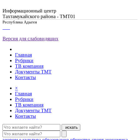
Информационный центр
Тахтамукайского района - ТМТ01
Республика Адыгея
Версия для слабовидящих
Главная
Рубрики
ТВ компания
Документы ТМТ
Контакты
×
Главная
Рубрики
ТВ компания
Документы ТМТ
Контакты
искать
здоровье
культура
образование
общество
спорт
экономика