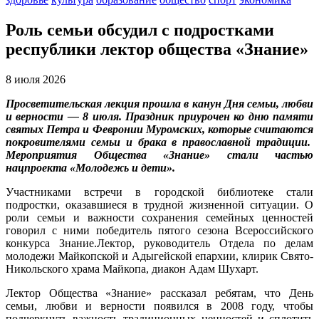
Роль семьи обсудил с подростками
республики лектор общества «Знание»
8 июля 2026
Просветительск
ая
лекци
я
про
шла
в канун Дня семьи, любви
и верности
—
8 июля. Праздник приурочен ко дню памяти
святых Петра и Февронии Муромских,
которые считаются
покровителями семьи и брака в православной традиции.
Мероприятия Общества «Знание» стали частью
нацпроекта «Молодежь и дети».
Участниками встречи в городской библиотеке стали
подростки, оказавшиеся в трудной жизненной ситуации. О
роли семьи и важности сохранения семейных ценностей
говорил с ними победитель пятого сезона Всероссийского
конкурса Знание.Лектор, руководитель Отдела по делам
молодежи Майкопской и Адыгейской епархии, клирик Свято-
Никольского храма Майкопа, диакон Адам Шухарт.
Лектор Общества «Знание» рассказал ребятам, что День
семьи, любви и верности появился в 2008 году, чтобы
подчеркнуть важность традиционных ценностей и сплотить