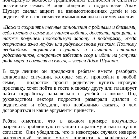
российские семьи. В ходе общения с подростками Адам
Шухарт сделал акцент на взаимоотношениях детей и их
родителей и на значимости взаимопомощи и взаимоуважения.
«Важно сохранять теплые отношения с родными и близкими,
ведь именно в семье мы учимся любить, доверять, прощать, а
также получаем необходимую заботу и поддержку, когда
огорчаемся из-за неудач или радуемся своим успехам. Поэтому
необходимо научиться слушать и слышать старших
родственников, стараться избегать ссор и идти на уступки
ради мира и согласия в семье», –
уверен
Адам Шухарт.
В ходе лекции о
н предложил ребятам вместе разобрать
конкретные ситуации, которые могут произойти в любой
семье, – подросток просит родителей купить игровую
приставку, хочет пойти в гости к своему другу или планирует
найти подработку параллельно с учебой в школе. Под
руководством лектора подростки разыграли диалоги с
родителями и обсудили, что необходимо сказать, о чем
договориться и какие аргументы привести.
Ребята отметили, что в каждом примере получилось
разрешить проблемную ситуацию по-разному и найти путь к
согласию. Они убедились, что в некоторых случаях неверно
выстроенный диалог может привести к конфликту. В