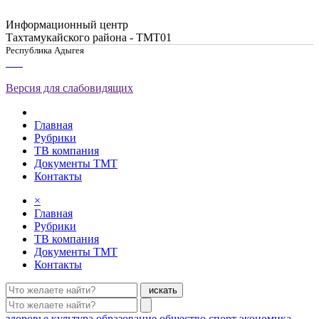
Информационный центр
Тахтамукайского района - ТМТ01
Республика Адыгея
Версия для слабовидящих
Главная
Рубрики
ТВ компания
Документы ТМТ
Контакты
×
Главная
Рубрики
ТВ компания
Документы ТМТ
Контакты
искать
здоровье
культура
образование
общество
спорт
экономика